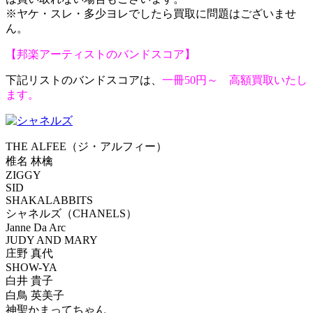
※ヤケ・スレ・多少ヨレでしたら買取に問題はございませ
ん。
【邦楽アーティストのバンドスコア】
下記リストのバンドスコアは、
一冊50円～ 高額買取いたし
ます。
THE ALFEE（ジ・アルフィー）
椎名 林檎
ZIGGY
SID
SHAKALABBITS
シャネルズ（CHANELS）
Janne Da Arc
JUDY AND MARY
庄野 真代
SHOW-YA
白井 貴子
白鳥 英美子
神聖かまってちゃん