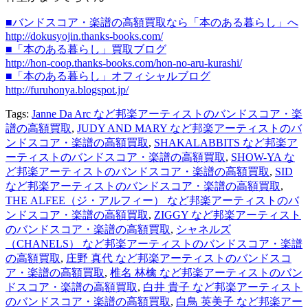
■バンドスコア・楽譜の高額買取なら「本のある暮らし」へ
http://dokusyojin.thanks-books.com/
■「本のある暮らし」買取ブログ
http://hon-coop.thanks-books.com/hon-no-aru-kurashi/
■「本のある暮らし」オフィシャルブログ
http://furuhonya.blogspot.jp/
Tags:
Janne Da Arc など邦楽アーティストのバンドスコア・楽
譜の高額買取
,
JUDY AND MARY など邦楽アーティストのバ
ンドスコア・楽譜の高額買取
,
SHAKALABBITS など邦楽ア
ーティストのバンドスコア・楽譜の高額買取
,
SHOW-YA な
ど邦楽アーティストのバンドスコア・楽譜の高額買取
,
SID
など邦楽アーティストのバンドスコア・楽譜の高額買取
,
THE ALFEE（ジ・アルフィー） など邦楽アーティストのバ
ンドスコア・楽譜の高額買取
,
ZIGGY など邦楽アーティスト
のバンドスコア・楽譜の高額買取
,
シャネルズ
（CHANELS） など邦楽アーティストのバンドスコア・楽譜
の高額買取
,
庄野 真代 など邦楽アーティストのバンドスコ
ア・楽譜の高額買取
,
椎名 林檎 など邦楽アーティストのバン
ドスコア・楽譜の高額買取
,
白井 貴子 など邦楽アーティスト
のバンドスコア・楽譜の高額買取
,
白鳥 英美子 など邦楽アー