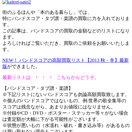
街のふるほんや「本のある暮らし」では、
特にバンドスコア・タブ譜・楽譜の買取に力を入れておりま
す。
この記事は、バンドスコアの買取の金額などのリストになり
ます。
よろしければご覧いただき、買取のご依頼をお願いいたしま
す。
NEW！ バンドスコアの高額買取リスト【2013 秋・冬】最新
版
ができました。
最新リストは
↑ ↑ ↑
こちらからどうぞ。
【バンドスコア・タブ譜・楽譜】
※下記リストにないバンドスコアも勿論高額買取致します。
※個人のバンドスコアではないもの、例:世界の歌全集等の
スコアは残念ながら、あまりお値段にはなりません。
※付録やCD・DVD・ポスター・ステッカー等々がない場合
は査定額が大幅に下がる可能性がございます。
※状態が悪いもの（水濡れ・破れ・書き込み等）があるもの
は買い取れない場合もございます。