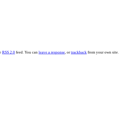
he
RSS 2.0
feed. You can
leave a response
, or
trackback
from your own site.