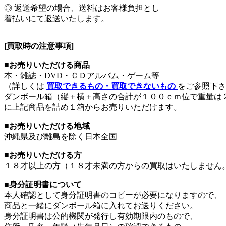
◎ 返送希望の場合、送料はお客様負担とし
着払いにて返送いたします。
[買取時の注意事項]
■お売りいただける商品
本・雑誌・DVD・ＣＤアルバム・ゲーム等
（詳しくは
買取できるもの・買取できないもの
をご参照下さ
ダンボール箱（縦＋横＋高さの合計が１００ｃｍ位で重量は
に上記商品を詰め１箱からお売りいただけます。
■お売りいただける地域
沖縄県及び離島を除く日本全国
■お売りいただける方
１８才以上の方（１８才未満の方からの買取はいたしません
■身分証明書について
本人確認として身分証明書のコピーが必要になりますので、
商品と一緒にダンボール箱に入れてお送りください。
身分証明書は公的機関が発行し有効期限内のもので、