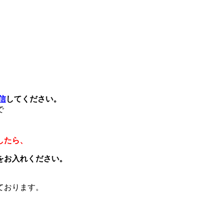
信
してください。
で
したら、
をお入れください。
ております。