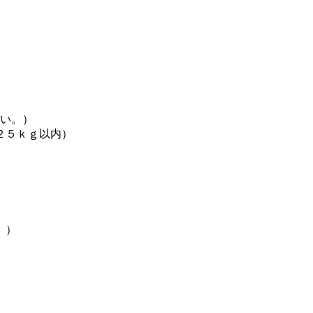
い。）
２５ｋｇ以内）
。）