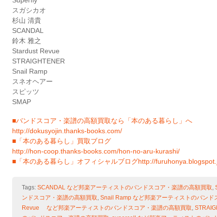
Superfly
スガシカオ
杉山 清貴
SCANDAL
鈴木 雅之
Stardust Revue
STRAIGHTENER
Snail Ramp
スネオヘアー
スピッツ
SMAP
■バンドスコア・楽譜の高額買取なら「本のある暮らし」へ
http://dokusyojin.thanks-books.com/
■「本のある暮らし」買取ブログ
http://hon-coop.thanks-books.com/hon-no-aru-kurashi/
■「本のある暮らし」オフィシャルブログhttp://furuhonya.blogspot.j
Tags:
SCANDAL など邦楽アーティストのバンドスコア・楽譜の高額買取
,
ンドスコア・楽譜の高額買取
,
Snail Ramp など邦楽アーティストのバ
Revue など邦楽アーティストのバンドスコア・楽譜の高額買取
,
STRA