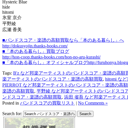
Hysteric Blue
hide
hitomi
氷室 京介
平野綾
広瀬 香美
■バンドスコア・楽譜の高額買取なら「本のある暮らし」へ
http://dokusyojin.thanks-books.com/
■「本のある暮らし」買取ブログ
http://hon-coop.thanks-books.com/hon-no-aru-kurashi/
■「本のある暮らし」オフィシャルブログhttp://furuhonya.blogspot
Tags:
B'z など邦楽アーティストのバンドスコア・楽譜の高額
楽アーティストのバンドスコア・楽譜の高額買取
,
hitom
PIERROT など邦楽アーティストのバンドスコア・楽譜の高
楽譜の高額買取
,
平野綾 など邦楽アーティストのバンドスコ
ンドスコア・楽譜の高額買取
,
浜田 省吾 など邦楽アーティ
Posted in
バンドスコアの買取リスト
|
No Comments »
Search for: