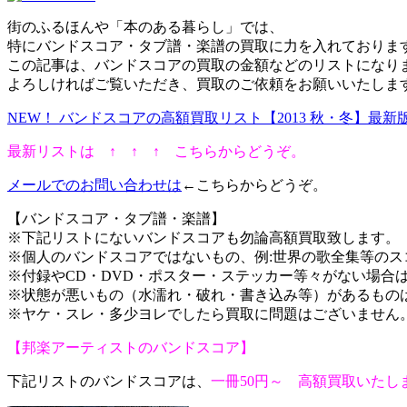
街のふるほんや「本のある暮らし」では、
特にバンドスコア・タブ譜・楽譜の買取に力を入れておりま
この記事は、バンドスコアの買取の金額などのリストになり
よろしければご覧いただき、買取のご依頼をお願いいたしま
NEW！ バンドスコアの高額買取リスト【2013 秋・冬】最新
最新リストは
↑ ↑ ↑
こちらからどうぞ。
メールでのお問い合わせは
←こちらからどうぞ。
【バンドスコア・タブ譜・楽譜】
※下記リストにないバンドスコアも勿論高額買取致します。
※個人のバンドスコアではないもの、例:世界の歌全集等の
※付録やCD・DVD・ポスター・ステッカー等々がない場合
※状態が悪いもの（水濡れ・破れ・書き込み等）があるもの
※ヤケ・スレ・多少ヨレでしたら買取に問題はございません
【邦楽アーティストのバンドスコア】
下記リストのバンドスコアは、
一冊50円～ 高額買取いたし