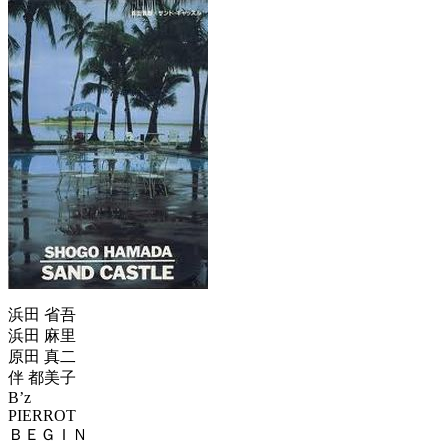
浜田 省吾
浜田 麻里
原田 真二
伴 都美子
B’z
PIERROT
ＢＥＧＩＮ