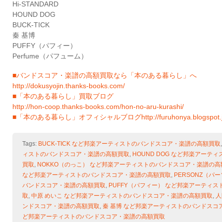
Hi-STANDARD
HOUND DOG
BUCK-TICK
秦 基博
PUFFY（パフィー）
Perfume（パフューム）
■バンドスコア・楽譜の高額買取なら「本のある暮らし」へ
http://dokusyojin.thanks-books.com/
■「本のある暮らし」買取ブログ
http://hon-coop.thanks-books.com/hon-no-aru-kurashi/
■「本のある暮らし」オフィシャルブログhttp://furuhonya.blogspot.j
Tags:
BUCK-TICK など邦楽アーティストのバンドスコア・楽譜の高額買取
ィストのバンドスコア・楽譜の高額買取
,
HOUND DOG など邦楽アー
買取
,
NOKKO（のっこ） など邦楽アーティストのバンドスコア・楽譜の高
など邦楽アーティストのバンドスコア・楽譜の高額買取
,
PERSONZ（パ
バンドスコア・楽譜の高額買取
,
PUFFY（パフィー） など邦楽アーティ
取
,
中原 めいこ など邦楽アーティストのバンドスコア・楽譜の高額買取
,
人
ンドスコア・楽譜の高額買取
,
秦 基博 など邦楽アーティストのバンドスコ
ど邦楽アーティストのバンドスコア・楽譜の高額買取