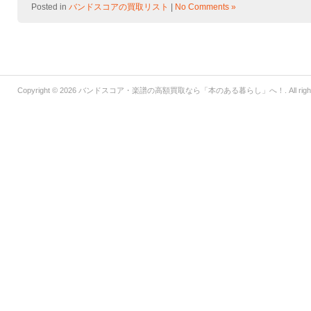
Posted in
バンドスコアの買取リスト
|
No Comments »
Copyright © 2026
バンドスコア・楽譜の高額買取なら「本のある暮らし」へ！
. All ri