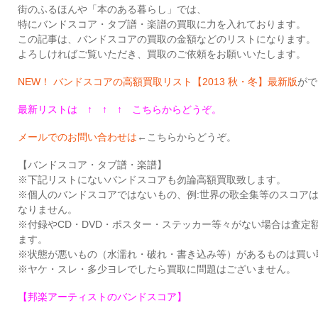
街のふるほんや「本のある暮らし」では、
特にバンドスコア・タブ譜・楽譜の買取に力を入れております。
この記事は、バンドスコアの買取の金額などのリストになります。
よろしければご覧いただき、買取のご依頼をお願いいたします。
NEW！ バンドスコアの高額買取リスト【2013 秋・冬】最新版
がで
最新リストは
↑ ↑ ↑
こちらからどうぞ。
メールでのお問い合わせは
←こちらからどうぞ。
【バンドスコア・タブ譜・楽譜】
※下記リストにないバンドスコアも勿論高額買取致します。
※個人のバンドスコアではないもの、例:世界の歌全集等のスコア
なりません。
※付録やCD・DVD・ポスター・ステッカー等々がない場合は査定
ます。
※状態が悪いもの（水濡れ・破れ・書き込み等）があるものは買い
※ヤケ・スレ・多少ヨレでしたら買取に問題はございません。
【邦楽アーティストのバンドスコア】