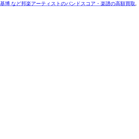
 基博 など邦楽アーティストのバンドスコア・楽譜の高額買取
,