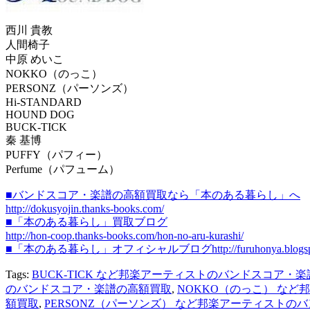
西川 貴教
人間椅子
中原 めいこ
NOKKO（のっこ）
PERSONZ（パーソンズ）
Hi-STANDARD
HOUND DOG
BUCK-TICK
秦 基博
PUFFY（パフィー）
Perfume（パフューム）
■バンドスコア・楽譜の高額買取なら「本のある暮らし」へ
http://dokusyojin.thanks-books.com/
■「本のある暮らし」買取ブログ
http://hon-coop.thanks-books.com/hon-no-aru-kurashi/
■「本のある暮らし」オフィシャルブログhttp://furuhonya.blogspot
Tags:
BUCK-TICK など邦楽アーティストのバンドスコア・
のバンドスコア・楽譜の高額買取
,
NOKKO（のっこ） な
額買取
,
PERSONZ（パーソンズ） など邦楽アーティストの