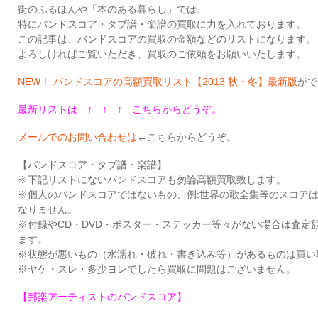
街のふるほんや「本のある暮らし」では、
特にバンドスコア・タブ譜・楽譜の買取に力を入れております。
この記事は、バンドスコアの買取の金額などのリストになります。
よろしければご覧いただき、買取のご依頼をお願いいたします。
NEW！ バンドスコアの高額買取リスト【2013 秋・冬】最新版
がで
最新リストは
↑ ↑ ↑
こちらからどうぞ。
メールでのお問い合わせは
←こちらからどうぞ。
【バンドスコア・タブ譜・楽譜】
※下記リストにないバンドスコアも勿論高額買取致します。
※個人のバンドスコアではないもの、例:世界の歌全集等のスコア
なりません。
※付録やCD・DVD・ポスター・ステッカー等々がない場合は査定
ます。
※状態が悪いもの（水濡れ・破れ・書き込み等）があるものは買い
※ヤケ・スレ・多少ヨレでしたら買取に問題はございません。
【邦楽アーティストのバンドスコア】