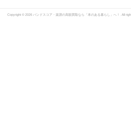
Copyright © 2026
バンドスコア・楽譜の高額買取なら「本のある暮らし」へ！
. All ri